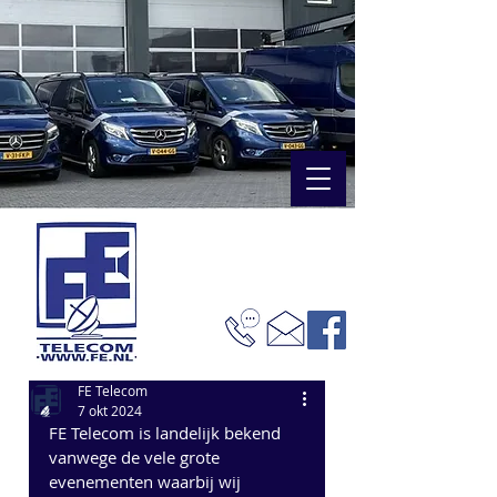
FE Telecom
7 okt 2024
FE Telecom is landelijk bekend 
vanwege de vele grote 
evenementen waarbij wij 