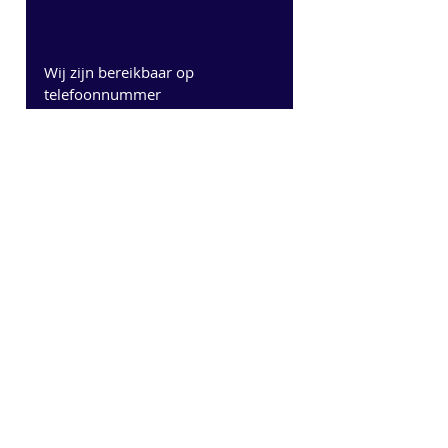
Wij zijn bereikbaar op 
telefoonnummer
 058-2532166 of via de mail 
info@fe.nl
Recente blogposts
Alles weergeven