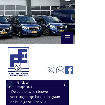
FE Telecom
19 apr 2024
 De eerste twee nieuwe 
voertuigen zijn binnen en gaan 
de huidige VC3 en VC4 