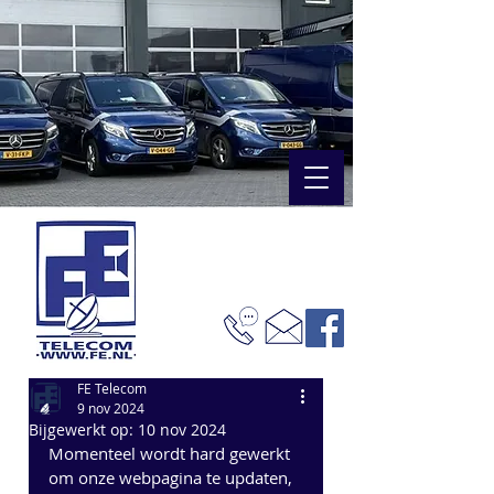
FE Telecom
9 nov 2024
Bijgewerkt op:
10 nov 2024
Momenteel wordt hard gewerkt 
om onze webpagina te updaten, 