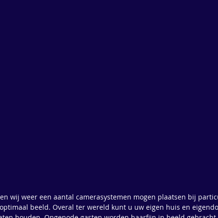
n wij weer een aantal camerasystemen mogen plaatsen bij particu
optimaal beeld. Overal ter wereld kunt u uw eigen huis en eigen
gaten houden. Ongenode gasten worden haarfijn in beeld gebracht 