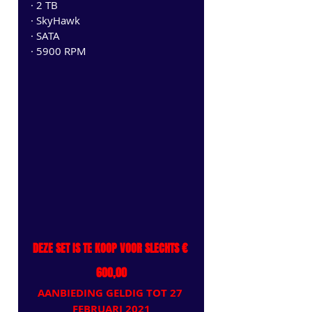
· 2 TB
· SkyHawk
· SATA
· 5900 RPM
DEZE SET IS TE KOOP VOOR SLECHTS € 
600,00
AANBIEDING GELDIG TOT 27 
FEBRUARI 2021