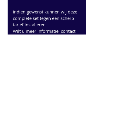
Indien gewenst kunnen wij deze 
complete set tegen een scherp 
tarief installeren. 
Wilt u meer informatie, contact 
met ons op, dit kan via 
info@fe.nl
 of 058-253 2166.
Recente blogposts
Alles weergeven