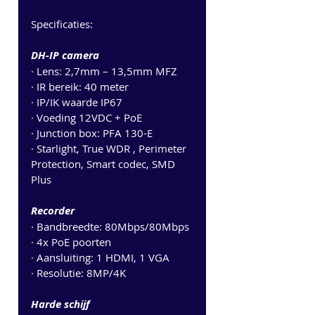
Specificaties:
DH-IP camera
· Lens: 2,7mm – 13,5mm MFZ
· IR bereik: 40 meter
· IP/IK waarde IP67
· Voeding 12VDC + PoE
· Junction box: PFA 130-E
· Starlight, True WDR , Perimeter 
Protection, Smart codec, SMD 
Plus
Recorder
· Bandbreedte: 80Mbps/80Mbps
· 4x PoE poorten
· Aansluiting: 1 HDMI, 1 VGA
· Resolutie: 8MP/4K
Harde schijf