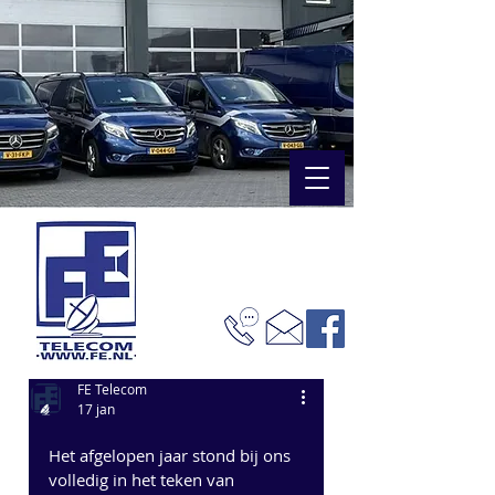
FE Telecom
17 jan
Het afgelopen jaar stond bij ons 
volledig in het teken van 