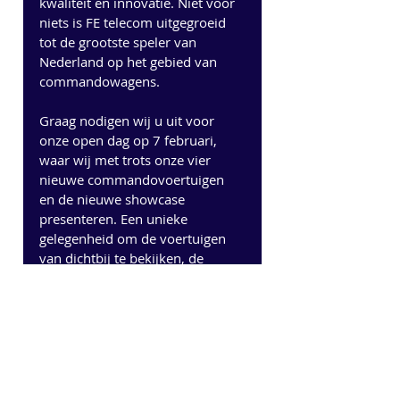
kwaliteit en innovatie. Niet voor 
niets is FE telecom uitgegroeid 
tot de grootste speler van 
Nederland op het gebied van 
commandowagens.
Graag nodigen wij u uit voor 
onze open dag op 7 februari, 
waar wij met trots onze vier 
nieuwe commandovoertuigen 
en de nieuwe showcase 
presenteren. Een unieke 
gelegenheid om de voertuigen 
van dichtbij te bekijken, de 
mogelijkheden te ervaren en in 
gesprek te gaan met de 
specialisten achter deze 
projecten.
Wij kijken ernaar uit u te 
verwelkomen onder het genot 
van een bakje koffie en samen 