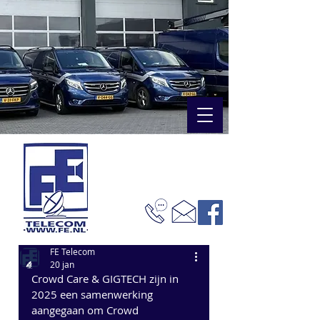
FE Telecom
20 jan
Crowd Care & GIGTECH zijn in 
2025 een samenwerking 
aangegaan om Crowd 