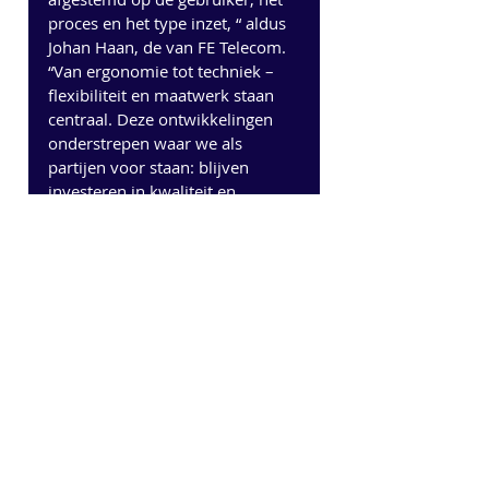
proces en het type inzet, “ aldus 
Johan Haan, de van FE Telecom. 
“Van ergonomie tot techniek – 
flexibiliteit en maatwerk staan 
centraal. Deze ontwikkelingen 
onderstrepen waar we als 
partijen voor staan: blijven 
investeren in kwaliteit en 
innovatie. Een mooi voorbeeld 
van hoe samenwerking leidt tot 
praktische innovatie binnen de 
evenementensector.”
Tijdens de open dag van FE 
Telecom op zaterdag 7 februari 
2026 van 10.00 – 17.00 uur zal 
de nieuwe uitschuiftrailer met de 
Showcases te zien zijn en kan 
men in gesprek gaan met de 
specialisten achter de Showcase. 