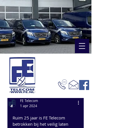
FE Telecom
1 apr 2024
Ruim 25 jaar is FE Telecom 
betrokken bij het veilig laten 