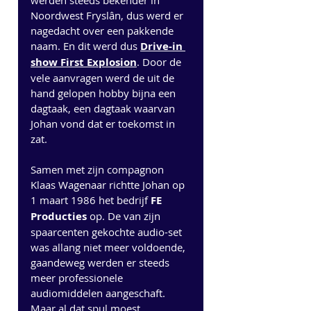
werden steeds bekender in 
Noordwest Fryslân, dus werd er 
nagedacht over een pakkende 
naam. En dit werd dus 
Drive-in 
show First Explosion
. Door de 
vele aanvragen werd de uit de 
hand gelopen hobby bijna een 
dagtaak, een dagtaak waarvan 
Johan vond dat er toekomst in 
zat. 
Samen met zijn compagnon 
Klaas Wagenaar richtte Johan op 
1 maart 1986 het bedrijf 
FE 
Producties
 op. De van zijn 
spaarcenten gekochte audio-set 
was allang niet meer voldoende, 
gaandeweg werden er steeds 
meer professionele 
audiomiddelen aangeschaft. 
Maar al dat spul moest 